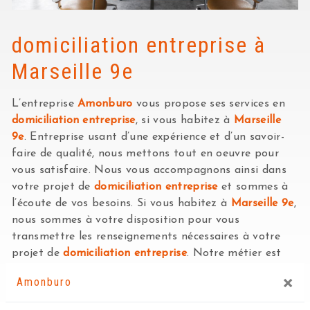
domiciliation entreprise à
Marseille 9e
L’entreprise
Amonburo
vous propose ses services en
domiciliation entreprise
, si vous habitez à
Marseille
9e
. Entreprise usant d’une expérience et d’un savoir-
faire de qualité, nous mettons tout en oeuvre pour
vous satisfaire. Nous vous accompagnons ainsi dans
votre projet de
domiciliation entreprise
et sommes à
l’écoute de vos besoins. Si vous habitez à
Marseille 9e
,
nous sommes à votre disposition pour vous
transmettre les renseignements nécessaires à votre
projet de
domiciliation entreprise
. Notre métier est
avant tout notre passion et le partager avec vous
×
Amonburo
renforce encore plus notre désir de réussir. Toute notre
équipe est qualifiée et travaille avec propreté et