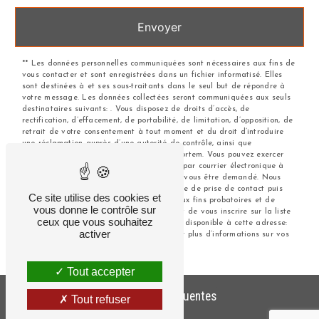
Envoyer
** Les données personnelles communiquées sont nécessaires aux fins de
vous contacter et sont enregistrées dans un fichier informatisé. Elles
sont destinées à et ses sous-traitants dans le seul but de répondre à
votre message. Les données collectées seront communiquées aux seuls
destinataires suivants: . Vous disposez de droits d’accès, de
rectification, d’effacement, de portabilité, de limitation, d’opposition, de
retrait de votre consentement à tout moment et du droit d’introduire
une réclamation auprès d’une autorité de contrôle, ainsi que
d’organiser le sort de vos données post-mortem. Vous pouvez exercer
ces droits par voie postale à l'adresse ou par courrier électronique à
l'adresse . Un justificatif d'identité pourra vous être demandé. Nous
conservons vos données pendant la période de prise de contact puis
Ce site utilise des cookies et
pendant la durée de prescription légale aux fins probatoires et de
vous donne le contrôle sur
gestion des contentieux. Vous avez le droit de vous inscrire sur la liste
ceux que vous souhaitez
d'opposition au démarchage téléphonique, disponible à cette adresse:
activer
Bloctel.gouv.fr
. Consultez le site cnil.fr pour plus d’informations sur vos
droits.
Tout accepter
Recherches fréquentes
Tout refuser