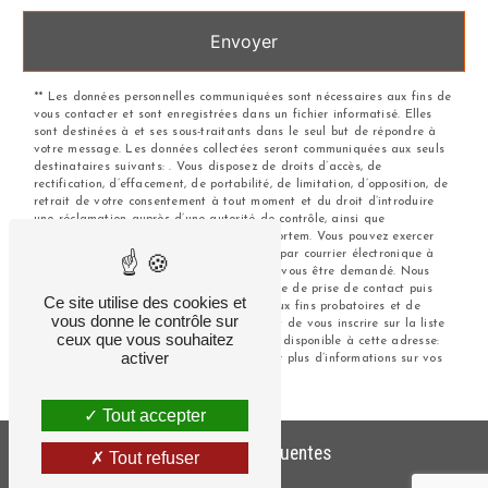
Envoyer
** Les données personnelles communiquées sont nécessaires aux fins de
vous contacter et sont enregistrées dans un fichier informatisé. Elles
sont destinées à et ses sous-traitants dans le seul but de répondre à
votre message. Les données collectées seront communiquées aux seuls
destinataires suivants: . Vous disposez de droits d’accès, de
rectification, d’effacement, de portabilité, de limitation, d’opposition, de
retrait de votre consentement à tout moment et du droit d’introduire
une réclamation auprès d’une autorité de contrôle, ainsi que
d’organiser le sort de vos données post-mortem. Vous pouvez exercer
ces droits par voie postale à l'adresse ou par courrier électronique à
l'adresse . Un justificatif d'identité pourra vous être demandé. Nous
conservons vos données pendant la période de prise de contact puis
Ce site utilise des cookies et
pendant la durée de prescription légale aux fins probatoires et de
vous donne le contrôle sur
gestion des contentieux. Vous avez le droit de vous inscrire sur la liste
ceux que vous souhaitez
d'opposition au démarchage téléphonique, disponible à cette adresse:
activer
Bloctel.gouv.fr
. Consultez le site cnil.fr pour plus d’informations sur vos
droits.
Tout accepter
Recherches fréquentes
Tout refuser