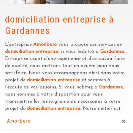
domiciliation entreprise à
Gardannes
L’entreprise
Amonburo
vous propose ses services en
domiciliation entreprise
, si vous habitez à
Gardannes
.
Entreprise usant d’une expérience et d’un savoir-faire
de qualité, nous mettons tout en oeuvre pour vous
satisfaire. Nous vous accompagnons ainsi dans votre
projet de
domiciliation entreprise
et sommes à
l’écoute de vos besoins. Si vous habitez à
Gardannes
,
nous sommes à votre disposition pour vous
transmettre les renseignements nécessaires à votre
projet de
domiciliation entreprise
. Notre métier est
avant tout notre passion et le partager avec vous
×
Amonburo
renforce encore plus notre désir de réussir. Toute notre
équipe est qualifiée et travaille avec propreté et