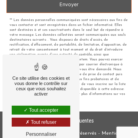
Envoyer
** Les données personnelles communiquées sont nécessaires aux fins de
vous contacter et sont enregistrées dans un fichier informatisé. Elles
sont destinées à et ses sous-traitants dans le seul but de répondre à
votre message. Les données collectées seront communiquées aux seuls
destinataires suivants: . Vous disposez de droits d’accès, de
rectification, d’effacement, de portabilité, de limitation, d’opposition, de
retrait de votre consentement à tout moment et du droit d’introduire
une réclamation auprès d’une autorité de contrôle, ainsi que
d’organiser le sort de vos données post-mortem. Vous pouvez exercer
ces droits par voie postale à l'adresse ou par courrier électronique à
l'adresse . Un justificatif d'identité pourra vous être demandé. Nous
conservons vos données pendant la période de prise de contact puis
Ce site utilise des cookies et
pendant la durée de prescription légale aux fins probatoires et de
vous donne le contrôle sur
gestion des contentieux. Vous avez le droit de vous inscrire sur la liste
ceux que vous souhaitez
d'opposition au démarchage téléphonique, disponible à cette adresse:
activer
Bloctel.gouv.fr
. Consultez le site cnil.fr pour plus d’informations sur vos
droits.
Tout accepter
Recherches fréquentes
Tout refuser
©
Vistalid
- 2026 - Tous droits réservés -
Mentions
Personnaliser