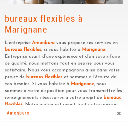
bureaux flexibles à
Marignane
L’entreprise
Amonburo
vous propose ses services en
bureaux flexibles
, si vous habitez à
Marignane
.
Entreprise usant d’une expérience et d’un savoir-faire
de qualité, nous mettons tout en oeuvre pour vous
satisfaire. Nous vous accompagnons ainsi dans votre
projet de
bureaux flexibles
et sommes à l’écoute de
vos besoins. Si vous habitez à
Marignane
, nous
sommes à votre disposition pour vous transmettre les
renseignements nécessaires à votre projet de
bureaux
flexibles
. Notre métier est avant tout notre passion
×
et le partager avec vous renforce encore plus notre
Amonburo
désir de réussir. Toute notre équipe est qualifiée et
travaille avec propreté et rigueur.