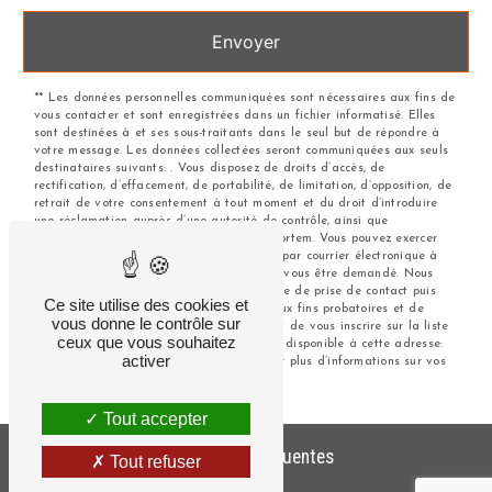
Envoyer
** Les données personnelles communiquées sont nécessaires aux fins de
vous contacter et sont enregistrées dans un fichier informatisé. Elles
sont destinées à et ses sous-traitants dans le seul but de répondre à
votre message. Les données collectées seront communiquées aux seuls
destinataires suivants: . Vous disposez de droits d’accès, de
rectification, d’effacement, de portabilité, de limitation, d’opposition, de
retrait de votre consentement à tout moment et du droit d’introduire
une réclamation auprès d’une autorité de contrôle, ainsi que
d’organiser le sort de vos données post-mortem. Vous pouvez exercer
ces droits par voie postale à l'adresse ou par courrier électronique à
l'adresse . Un justificatif d'identité pourra vous être demandé. Nous
conservons vos données pendant la période de prise de contact puis
Ce site utilise des cookies et
pendant la durée de prescription légale aux fins probatoires et de
vous donne le contrôle sur
gestion des contentieux. Vous avez le droit de vous inscrire sur la liste
ceux que vous souhaitez
d'opposition au démarchage téléphonique, disponible à cette adresse:
activer
Bloctel.gouv.fr
. Consultez le site cnil.fr pour plus d’informations sur vos
droits.
Tout accepter
Recherches fréquentes
Tout refuser