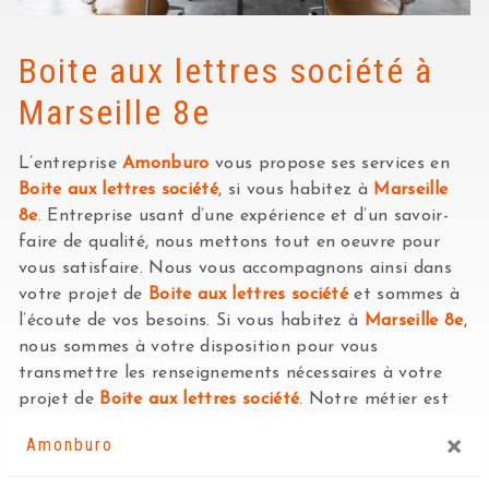
Boite aux lettres société à
Marseille 8e
L’entreprise
Amonburo
vous propose ses services en
Boite aux lettres société
, si vous habitez à
Marseille
8e
. Entreprise usant d’une expérience et d’un savoir-
faire de qualité, nous mettons tout en oeuvre pour
vous satisfaire. Nous vous accompagnons ainsi dans
votre projet de
Boite aux lettres société
et sommes à
l’écoute de vos besoins. Si vous habitez à
Marseille 8e
,
nous sommes à votre disposition pour vous
transmettre les renseignements nécessaires à votre
projet de
Boite aux lettres société
. Notre métier est
avant tout notre passion et le partager avec vous
×
Amonburo
renforce encore plus notre désir de réussir. Toute notre
équipe est qualifiée et travaille avec propreté et