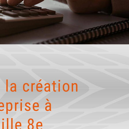
 la création
eprise à
ille 8e