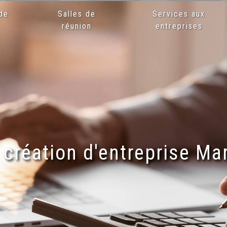
de
Salles de
Services aux
x
réunion
entreprises
a création d'entreprise Mar