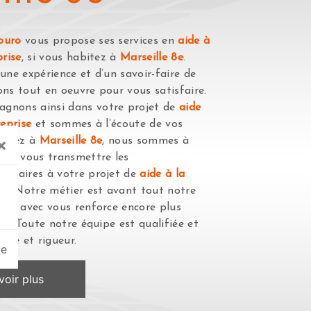
buro
vous propose ses services en
aide à
prise
, si vous habitez à
Marseille 8e
.
une expérience et d’un savoir-faire de
ons tout en oeuvre pour vous satisfaire.
gnons ainsi dans votre projet de
aide
reprise
et sommes à l’écoute de vos
×
abitez à
Marseille 8e
, nous sommes à
pour vous transmettre les
essaires à votre projet de
aide à la
se
. Notre métier est avant tout notre
ager avec vous renforce encore plus
sir. Toute notre équipe est qualifiée et
reté et rigueur.
ge
oir plus