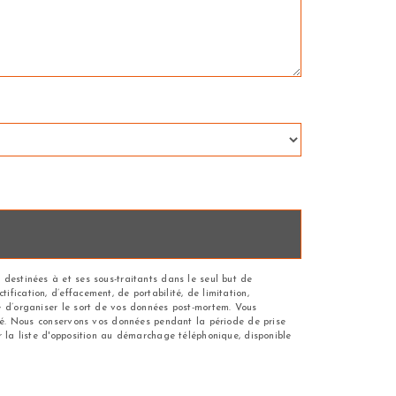
 destinées à et ses sous-traitants dans le seul but de
fication, d’effacement, de portabilité, de limitation,
ue d’organiser le sort de vos données post-mortem. Vous
andé. Nous conservons vos données pendant la période de prise
r la liste d'opposition au démarchage téléphonique, disponible