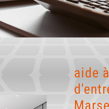
aide à
d'entr
Marse