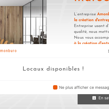
L’entreprise
Amon
la création d'entre
Entreprise usant d’
qualité, nous mett
Nous vous accompa
à la création d'ent
besoins. Si vous h
monburo
votre disposition 
renseignements néc
création d'entrepri
Locaux disponibles !
passion et le part
notre désir de réus
travaille avec prop
Ne plus afficher ce messa
En sav