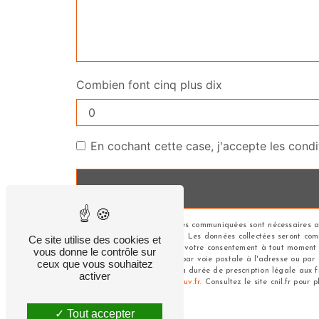
Combien font cinq plus dix
En cochant cette case, j'accepte les condi
** Les données personnelles communiquées sont nécessaires aux
répondre à votre message. Les données collectées seront commun
Ce site utilise des cookies et
d’opposition, de retrait de votre consentement à tout moment 
vous donne le contrôle sur
pouvez exercer ces droits par voie postale à l'adresse ou par
ceux que vous souhaitez
de contact puis pendant la durée de prescription légale aux fi
activer
à cette adresse:
Bloctel.gouv.fr
. Consultez le site cnil.fr pour 
Tout accepter