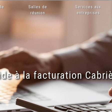
de
Salles de
Services aux
x
réunion
entreprises
ide à la facturation Cabri