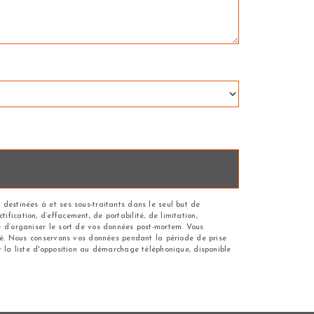
 destinées à et ses sous-traitants dans le seul but de
fication, d’effacement, de portabilité, de limitation,
ue d’organiser le sort de vos données post-mortem. Vous
andé. Nous conservons vos données pendant la période de prise
r la liste d'opposition au démarchage téléphonique, disponible