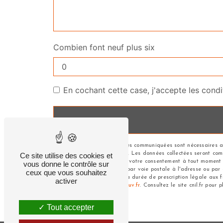
Combien font neuf plus six
En cochant cette case, j'accepte les condi
** Les données personnelles communiquées sont nécessaires aux
répondre à votre message. Les données collectées seront commun
Ce site utilise des cookies et
d’opposition, de retrait de votre consentement à tout moment 
vous donne le contrôle sur
pouvez exercer ces droits par voie postale à l'adresse ou par
ceux que vous souhaitez
de contact puis pendant la durée de prescription légale aux fi
activer
à cette adresse:
Bloctel.gouv.fr
. Consultez le site cnil.fr pour 
Tout accepter