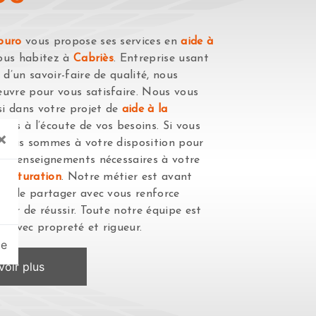
buro
vous propose ses services en
aide à
vous habitez à
Cabriès
. Entreprise usant
 d’un savoir-faire de qualité, nous
uvre pour vous satisfaire. Nous vous
i dans votre projet de
aide à la
es à l’écoute de vos besoins. Si vous
×
 nous sommes à votre disposition pour
es renseignements nécessaires à votre
 facturation
. Notre métier est avant
 et le partager avec vous renforce
ésir de réussir. Toute notre équipe est
le avec propreté et rigueur.
ge
oir plus