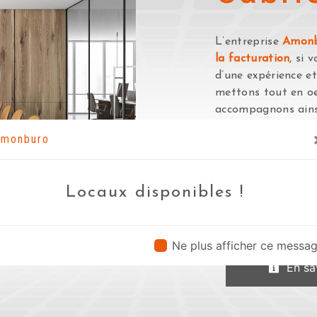
L’entreprise
Amon
la facturation
, si 
d’une expérience et
mettons tout en oe
accompagnons ains
facturation
et somm
monburo
habitez à
Cabriès
,
vous transmettre l
projet de
aide à la
Locaux disponibles !
tout notre passion
encore plus notre d
qualifiée et travail
Ne plus afficher ce messa
En sav