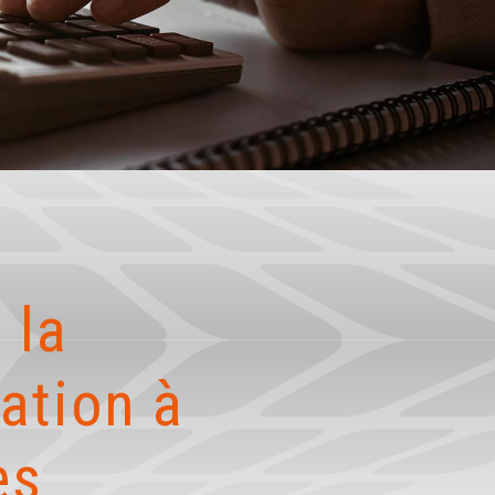
 la
ation à
ès