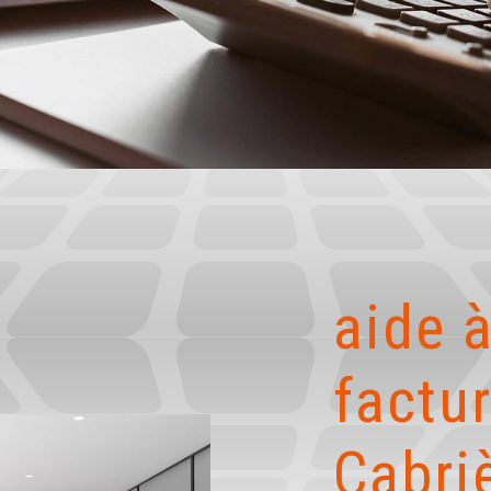
aide à
factur
Cabri