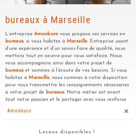
bureaux à Marseille
L’entreprise
Amonburo
vous propose ses services en
bureaux
, si vous habitez à
Marseille
. Entreprise usant
d’une expérience et d’un savoir-faire de qualité, nous
mettons tout en oeuvre pour vous satisfaire. Nous
vous accompagnons ainsi dans votre projet de
bureaux
et sommes à l’écoute de vos besoins. Si vous
habitez à
Marseille
, nous sommes à votre disposition
pour vous transmettre les renseignements nécessaires
à votre projet de
bureaux
. Notre métier est avant
tout notre passion et le partager avec vous renforce
encore plus notre désir de réussir. Toute notre équipe
×
Amonburo
est qualifiée et travaille avec propreté et rigueur.
En savoir plus
Locaux disponibles !