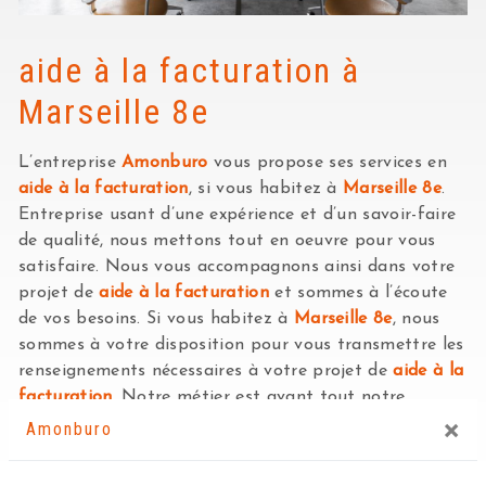
aide à la facturation à
Marseille 8e
L’entreprise
Amonburo
vous propose ses services en
aide à la facturation
, si vous habitez à
Marseille 8e
.
Entreprise usant d’une expérience et d’un savoir-faire
de qualité, nous mettons tout en oeuvre pour vous
satisfaire. Nous vous accompagnons ainsi dans votre
projet de
aide à la facturation
et sommes à l’écoute
de vos besoins. Si vous habitez à
Marseille 8e
, nous
sommes à votre disposition pour vous transmettre les
renseignements nécessaires à votre projet de
aide à la
facturation
. Notre métier est avant tout notre
×
passion et le partager avec vous renforce encore plus
Amonburo
notre désir de réussir. Toute notre équipe est qualifiée
et travaille avec propreté et rigueur.