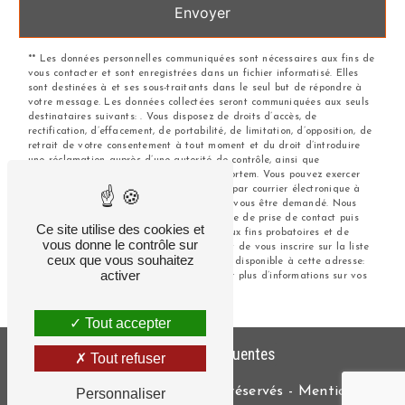
Envoyer
** Les données personnelles communiquées sont nécessaires aux fins de
vous contacter et sont enregistrées dans un fichier informatisé. Elles
sont destinées à et ses sous-traitants dans le seul but de répondre à
votre message. Les données collectées seront communiquées aux seuls
destinataires suivants: . Vous disposez de droits d’accès, de
rectification, d’effacement, de portabilité, de limitation, d’opposition, de
retrait de votre consentement à tout moment et du droit d’introduire
une réclamation auprès d’une autorité de contrôle, ainsi que
d’organiser le sort de vos données post-mortem. Vous pouvez exercer
ces droits par voie postale à l'adresse ou par courrier électronique à
l'adresse . Un justificatif d'identité pourra vous être demandé. Nous
conservons vos données pendant la période de prise de contact puis
Ce site utilise des cookies et
pendant la durée de prescription légale aux fins probatoires et de
vous donne le contrôle sur
gestion des contentieux. Vous avez le droit de vous inscrire sur la liste
ceux que vous souhaitez
d'opposition au démarchage téléphonique, disponible à cette adresse:
activer
Bloctel.gouv.fr
. Consultez le site cnil.fr pour plus d’informations sur vos
droits.
Tout accepter
Recherches fréquentes
Tout refuser
©
Vistalid
- 2026 - Tous droits réservés -
Mentions
Personnaliser