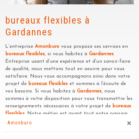
bureaux flexibles à
Gardannes
L’entreprise
Amonburo
vous propose ses services en
bureaux flexibles
, si vous habitez à
Gardannes
.
Entreprise usant d’une expérience et d’un savoir-faire
de qualité, nous mettons tout en oeuvre pour vous
satisfaire. Nous vous accompagnons ainsi dans votre
projet de
bureaux flexibles
et sommes à l’écoute de
vos besoins. Si vous habitez à
Gardannes
, nous
sommes à votre disposition pour vous transmettre les
renseignements nécessaires à votre projet de
bureaux
flexibles
. Notre métier est avant tout notre passion
×
et le partager avec vous renforce encore plus notre
Amonburo
désir de réussir. Toute notre équipe est qualifiée et
travaille avec propreté et rigueur.