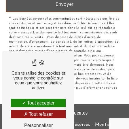
Envoyer
** Les données personnelles communiquées sont nécessaires aux fins de
vous contacter et sont enregistrées dans un fichier informatisé. Elles
sont destinées à et ses sous-traitants dans le seul but de répondre à
votre message. Les données collectées seront communiquées aux seuls
destinataires suivants: . Vous disposez de droits d’accès, de
rectification, d’effacement, de portabilité, de limitation, d’opposition, de
retrait de votre consentement à tout moment et du droit d’introduire
une réclamation auprès d’une autorité de contrôle, ainsi que
d’organiser le sort de vos données post-mortem. Vous pouvez exercer
ces droits par voie postale à l'adresse ou par courrier électronique à
l'adresse . Un justificatif d'identité pourra vous être demandé. Nous
conservons vos données pendant la période de prise de contact puis
Ce site utilise des cookies et
pendant la durée de prescription légale aux fins probatoires et de
vous donne le contrôle sur
gestion des contentieux. Vous avez le droit de vous inscrire sur la liste
ceux que vous souhaitez
d'opposition au démarchage téléphonique, disponible à cette adresse:
activer
Bloctel.gouv.fr
. Consultez le site cnil.fr pour plus d’informations sur vos
droits.
Tout accepter
Recherches fréquentes
Tout refuser
©
Vistalid
- 2026 - Tous droits réservés -
Mentions
Personnaliser