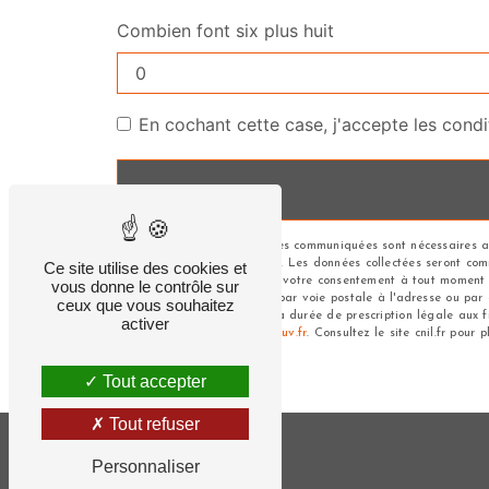
Combien font six plus huit
En cochant cette case, j'accepte les condi
** Les données personnelles communiquées sont nécessaires aux
répondre à votre message. Les données collectées seront commun
Ce site utilise des cookies et
d’opposition, de retrait de votre consentement à tout moment 
vous donne le contrôle sur
pouvez exercer ces droits par voie postale à l'adresse ou par
ceux que vous souhaitez
de contact puis pendant la durée de prescription légale aux fi
activer
à cette adresse:
Bloctel.gouv.fr
. Consultez le site cnil.fr pour 
Tout accepter
Tout refuser
Personnaliser