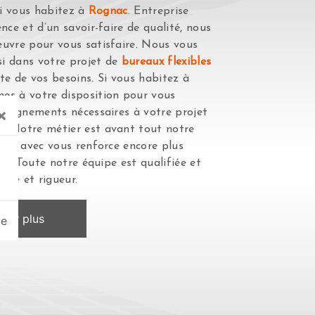
si vous habitez à
Rognac
. Entreprise
nce et d’un savoir-faire de qualité, nous
uvre pour vous satisfaire. Nous vous
i dans votre projet de
bureaux flexibles
te de vos besoins. Si vous habitez à
es à votre disposition pour vous
×
nseignements nécessaires à votre projet
s
. Notre métier est avant tout notre
ager avec vous renforce encore plus
sir. Toute notre équipe est qualifiée et
reté et rigueur.
oir plus
ge