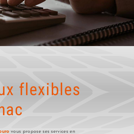
ux flexibles
nac
buro
vous propose ses services en