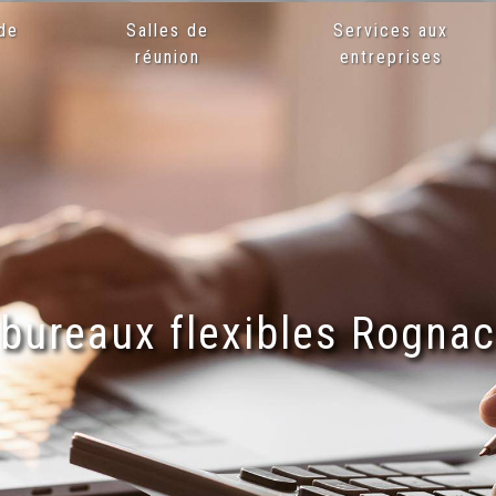
de
Salles de
Services aux
x
réunion
entreprises
bureaux flexibles Rognac