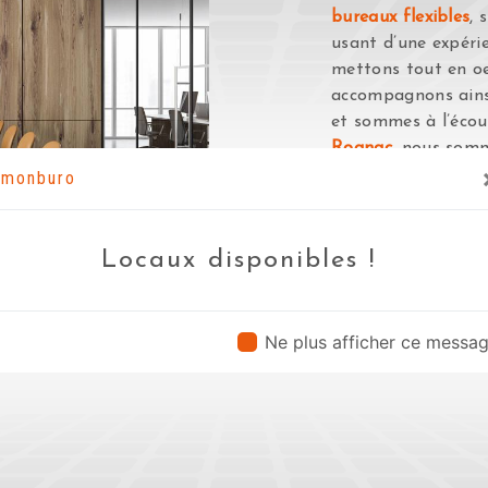
bureaux flexibles
, 
usant d’une expérie
mettons tout en oe
accompagnons ains
et sommes à l’écou
Rognac
, nous somm
transmettre les re
monburo
de
bureaux flexible
passion et le part
notre désir de réus
Locaux disponibles !
travaille avec prop
En sav
Ne plus afficher ce messa