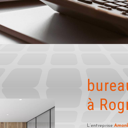
burea
à Rog
L’entreprise
Amon