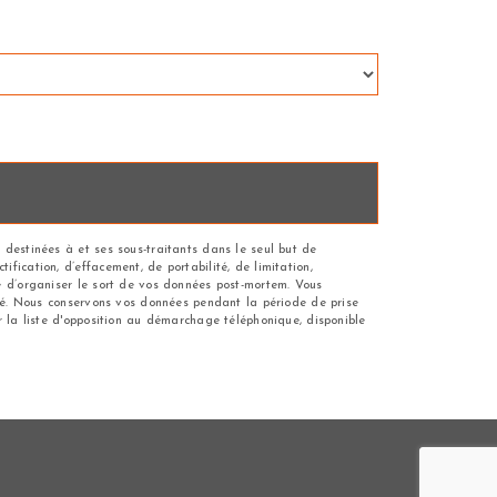
 destinées à et ses sous-traitants dans le seul but de
fication, d’effacement, de portabilité, de limitation,
ue d’organiser le sort de vos données post-mortem. Vous
andé. Nous conservons vos données pendant la période de prise
r la liste d'opposition au démarchage téléphonique, disponible