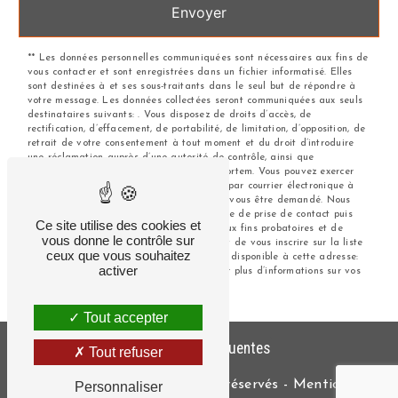
Envoyer
** Les données personnelles communiquées sont nécessaires aux fins de
vous contacter et sont enregistrées dans un fichier informatisé. Elles
sont destinées à et ses sous-traitants dans le seul but de répondre à
votre message. Les données collectées seront communiquées aux seuls
destinataires suivants: . Vous disposez de droits d’accès, de
rectification, d’effacement, de portabilité, de limitation, d’opposition, de
retrait de votre consentement à tout moment et du droit d’introduire
une réclamation auprès d’une autorité de contrôle, ainsi que
d’organiser le sort de vos données post-mortem. Vous pouvez exercer
ces droits par voie postale à l'adresse ou par courrier électronique à
l'adresse . Un justificatif d'identité pourra vous être demandé. Nous
conservons vos données pendant la période de prise de contact puis
Ce site utilise des cookies et
pendant la durée de prescription légale aux fins probatoires et de
vous donne le contrôle sur
gestion des contentieux. Vous avez le droit de vous inscrire sur la liste
ceux que vous souhaitez
d'opposition au démarchage téléphonique, disponible à cette adresse:
activer
Bloctel.gouv.fr
. Consultez le site cnil.fr pour plus d’informations sur vos
droits.
Tout accepter
Recherches fréquentes
Tout refuser
©
Vistalid
- 2026 - Tous droits réservés -
Mentions
Personnaliser