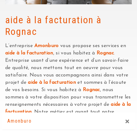
aide à la facturation à
Rognac
L’entreprise
Amonburo
vous propose ses services en
aide à la facturation
, si vous habitez à
Rognac
.
Entreprise usant d’une expérience et d’un savoir-faire
de qualité, nous mettons tout en oeuvre pour vous
satisfaire. Nous vous accompagnons ainsi dans votre
projet de
aide à la facturation
et sommes à l’écoute
de vos besoins. Si vous habitez à
Rognac
, nous
sommes à votre disposition pour vous transmettre les
renseignements nécessaires à votre projet de
aide à la
facturation
. Notre métier est avant tout notre
×
passion et le partager avec vous renforce encore plus
Amonburo
notre désir de réussir. Toute notre équipe est qualifiée
et travaille avec propreté et rigueur.